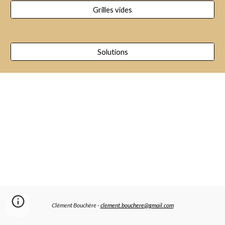
Grilles vides
Solutions
Clément Bouchère -
clement.bouchere@gmail.com